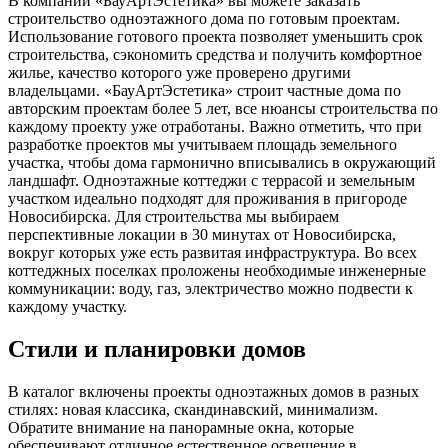
В компании «БауАртЭстетика» вы можете заказать
строительство одноэтажного дома по готовым проектам.
Использование готового проекта позволяет уменьшить срок
строительства, сэкономить средства и получить комфортное
жилье, качество которого уже проверено другими
владельцами. «БауАртЭстетика» строит частные дома по
авторским проектам более 5 лет, все нюансы строительства по
каждому проекту уже отработаны. Важно отметить, что при
разработке проектов мы учитываем площадь земельного
участка, чтобы дома гармонично вписывались в окружающий
ландшафт. Одноэтажные коттеджи с террасой и земельным
участком идеально подходят для проживания в пригороде
Новосибирска. Для строительства мы выбираем
перспективные локации в 30 минутах от Новосибирска,
вокруг которых уже есть развитая инфраструктура. Во всех
коттеджных поселках проложены необходимые инженерные
коммуникации: воду, газ, электричество можно подвести к
каждому участку.
Стили и планировки домов
В каталог включены проекты одноэтажных домов в разных
стилях: новая классика, скандинавский, минимализм.
Обратите внимание на панорамные окна, которые
обеспечивают отличное естественное освещение в