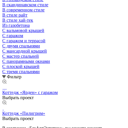
В скандинавском стиле
В современном стиле
В стиле райт
В стиле хай-тек
Из газобетона
С вальмовой крышей
С гаражом
С гаражом и террасой
С двумя спальнями
С мансардной крышей
С мастер спальней
С панорамными окнами
С плоской крышей
С тремя спальнями
Фильтр
Коттедж «Ярден» с гаражом
Выбрать проект
Коттедж «Пилигрим»
Выбрать проект