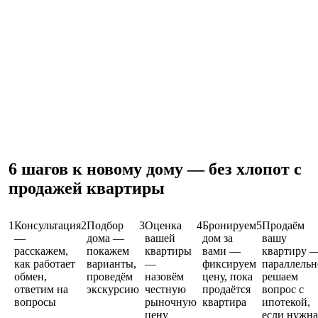
6 шагов к новому дому — без хлопот с
продажей квартиры
1
Консультация
2
Подбор
3
Оценка
4
Бронируем
5
Продаём
—
дома
—
вашей
дом за
вашу
расскажем,
покажем
квартиры
вами
—
квартиру
как работает
варианты,
—
фиксируем
параллельн
обмен,
проведём
назовём
цену, пока
решаем
ответим на
экскурсию
честную
продаётся
вопрос с
вопросы
рыночную
квартира
ипотекой,
цену
если нужна