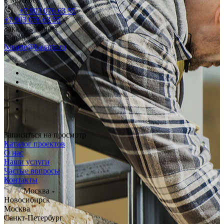
+7 903 076 63 55
+7 903 076 63 55
Заказать звонок
E-mail
bauarte@bauarte.ru
Записаться на просмотр
Каталог проектов
О нас
Наши услуги
Частые вопросы
Контакты
Москва
Новосибирск
Москва
Санкт-Петербург