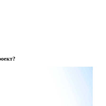
роект?